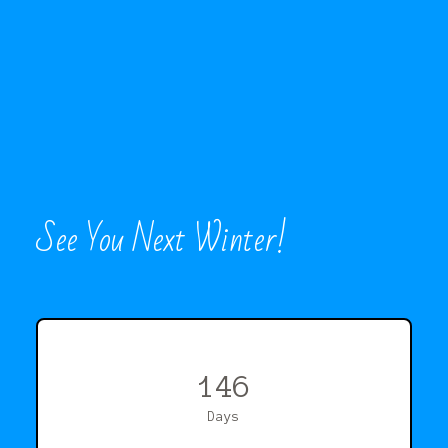
See You Next Winter!
146
Days