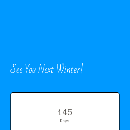
See You Next Winter!
145
Days