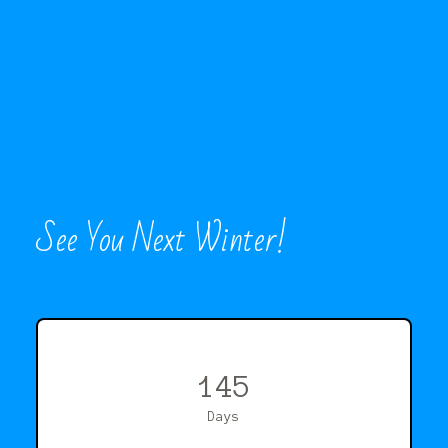
See You Next Winter!
145
Days