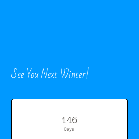
See You Next Winter!
146
Days