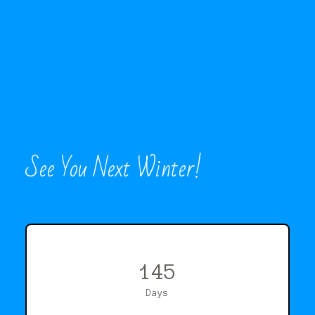
See You Next Winter!
145
Days