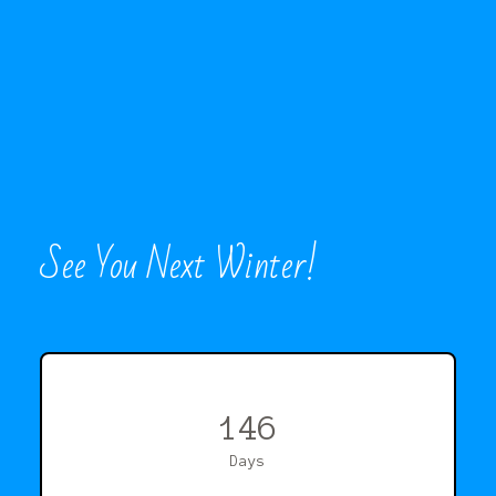
See You Next Winter!
146
Days